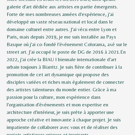
PRESTATIONS
galerie d'art dédiée aux artistes en partie émergents.
Forte de mes nombreuses années d'expérience, j'ai
NOS RÉALISATIONS
développé un vaste réseau national et local dans le
CONCEPT STORE DÉCORATION
domaine culturel entre autres. J'ai vécu entre Lyon et
GALERIE D'ART
Paris, mais depuis 2019, je me suis installée au Pays
Basque où j'ai co-fondé l'événement Colorama, axé sur le
À PROPOS
street art. J'ai occupé le poste de DG de 2016 à 2021.En
PRESSE
2022, j'ai crée la BIAU I biennale internationale d'art
COORDONNÉES
urbain toujours à Biarritz. Je suis fière de contribuer à la
promotion de cet art dynamique qui propose des
disciples variées et riches mais également de connecter
des artistes talentueux du monde entier. Grâce à ma
passion pour la culture, mon expérience dans
l'organisation d'événements et mon expertise en
architecture d'intérieur, je suis prête à apporter une
approche créative et innovante à chaque projet. Je suis
impatiente de collaborer avec vous et de réaliser des
projets artistiques uniques et inspirants.