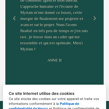
de comment agencer mon bureau.
L'approche humaine et l'écoute de
Myriam m'ont donné ce boost, cette
t
énergie de finalement me projeter et
avancer sur le projet. Nous l'avons
finalisé en très peu de temps er j'en suis
ravi.. Je bosse dans un cadre qui me
ressemble et qui est optimale. Merci
Myriam !
ANNE B
Ce site Internet utilise des cookies
Ce site stocke des cookies sur votre appareil et traite vos
informations conformément à la
Politique de
confidentialité de Houzz
et
Politique de confidentialité de