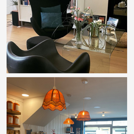
ACCUEIL
PRESTATIONS
NOS RÉALISATIONS
CONCEPT STORE DÉCORATION
GALERIE D'ART
À PROPOS
PRESSE
COORDONNÉES